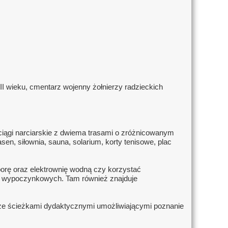
I wieku, cmentarz wojenny żołnierzy radzieckich
iągi narciarskie z dwiema trasami o zróżnicowanym
n, siłownia, sauna, solarium, korty tenisowe, plac
rę oraz elektrownię wodną czy korzystać
ów wypoczynkowych. Tam również znajduje
a ze ścieżkami dydaktycznymi umożliwiającymi poznanie