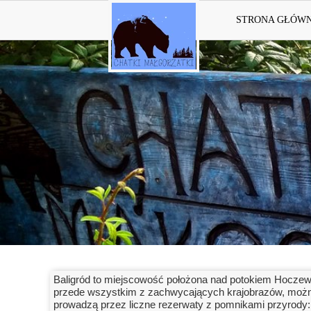
STRONA GŁÓW
Baligród to miejscowość położona nad potokiem Hoczewka
przede wszystkim z zachwycających krajobrazów, można t
prowadzą przez liczne rezerwaty z pomnikami przyrody: