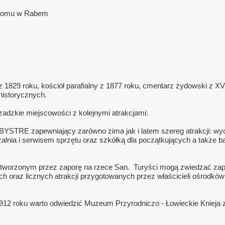
iołomu w Rabem
829 roku, kościół parafialny z 1877 roku, cmentarz żydowski z XVI
historycznych.
zczadzkie miejscowości z kolejnymi atrakcjami:
STRE zapewniający zarówno zima jak i latem szereg atrakcji: wyc
nia i serwisem sprzętu oraz szkółką dla początkujących a także base
tworzonym przez zaporę na rzece San. Turyści mogą zwiedzać zapo
h oraz licznych atrakcji przygotowanych przez właścicieli ośrodk
 1912 roku warto odwiedzić Muzeum Przyrodniczo - Łowieckie Kniej