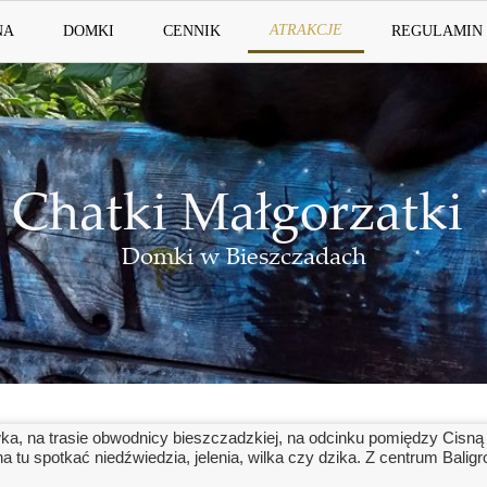
ATRAKCJE
NA
DOMKI
CENNIK
REGULAMIN
Chatki Małgorzatki
Domki w Bieszczadach
, na trasie obwodnicy bieszczadzkiej, na odcinku pomiędzy Cisną a
u spotkać niedźwiedzia, jelenia, wilka czy dzika. Z centrum Baligr