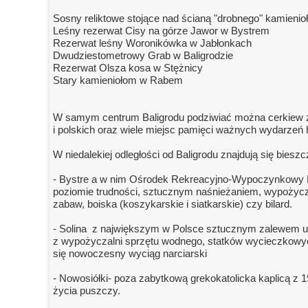
Sosny reliktowe stojące nad ścianą "drobnego" kamien
Leśny rezerwat Cisy na górze Jawor w Bystrem
Rezerwat leśny Woronikówka w Jabłonkach
Dwudziestometrowy Grab w Baligrodzie
Rezerwat Olsza kosa w Stężnicy
Stary kamieniołom w Rabem
W samym centrum Baligrodu podziwiać można cerkiew z 1
i polskich oraz wiele miejsc pamięci ważnych wydarzeń 
W niedalekiej odległości od Baligrodu znajdują się bies
- Bystre a w nim Ośrodek Rekreacyjno-Wypoczynkowy BY
poziomie trudności, sztucznym naśnieżaniem, wypożyczal
zabaw, boiska (koszykarskie i siatkarskie) czy bilard.
- Solina z największym w Polsce sztucznym zalewem u
z wypożyczalni sprzętu wodnego, statków wycieczkowyc
się nowoczesny wyciąg narciarski
- Nowosiółki- poza zabytkową grekokatolicka kaplicą z
życia puszczy.